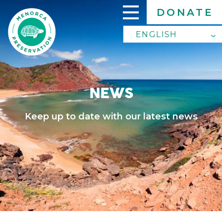
Skip
DONATE
to
main
ENGLISH
ENGLISH
content
SPANISH
NEWS
Keep up to date with our latest news