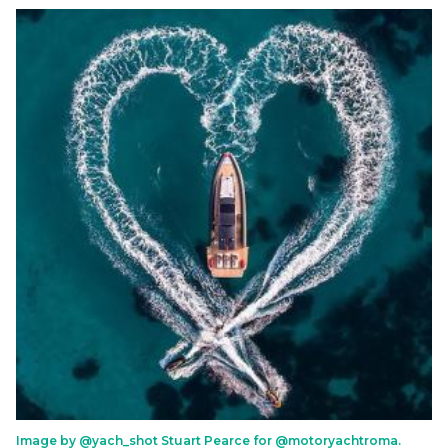
Image by @yach_shot Stuart Pearce for @motoryachtroma.