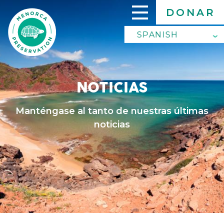
Skip
DONAR
to
main
SPANISH
SPANISH
content
ENGLISH
NOTICIAS
Manténgase al tanto de nuestras últimas
noticias