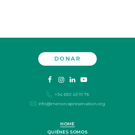
DONAR
Contáctenos
facebook
instagram
linkedin
youtube
+34 630 43 91 76
info@menorcapreservation.org
HOME
QUIÉNES SOMOS