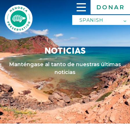
Skip
DONAR
to
main
SPANISH
SPANISH
content
ENGLISH
NOTICIAS
Manténgase al tanto de nuestras últimas
noticias