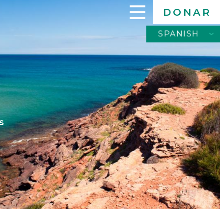
DONAR
SPANISH
SPANISH
ENGLISH
s