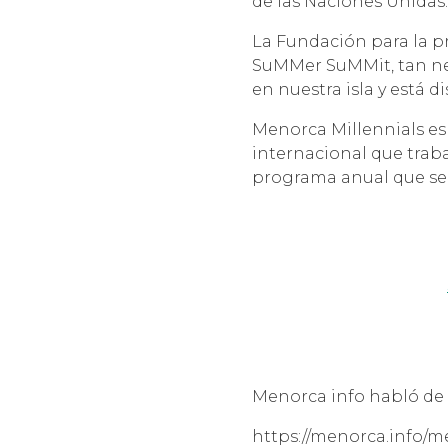
de las Naciones Unidas.
La Fundación para la p
SuMMer SuMMit, tan nec
en nuestra isla y está d
Menorca Millennials es
internacional que traba
programa anual que se
Menorca info habló de 
https://menorca.info/m