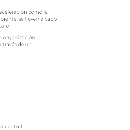
saceleración como la
iente, se lleven a cabo
turo.
na organización
a través de un
idad.html