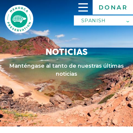
Skip
DONAR
to
main
SPANISH
SPANISH
content
ENGLISH
NOTICIAS
Manténgase al tanto de nuestras últimas
noticias