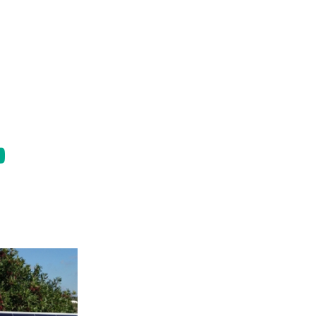
am
book
itter
youtube