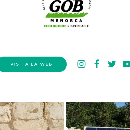
instagr
face
tw
VISITA LA WEB