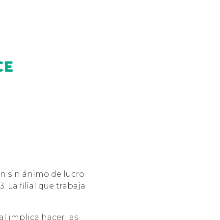
CE
ón sin ánimo de lucro
 La filial que trabaja
al implica hacer las