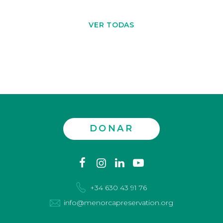
VER TODAS
DONAR
Contáctenos
facebook
instagram
linkedin
youtube
+34 630 43 91 76
info@menorcapreservation.org