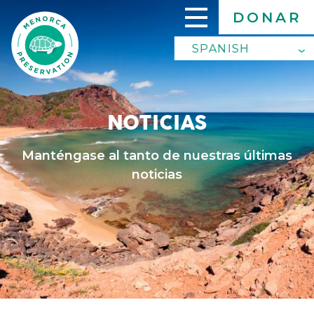
Skip
DONAR
to
main
SPANISH
SPANISH
content
ENGLISH
NOTICIAS
Manténgase al tanto de nuestras últimas
noticias